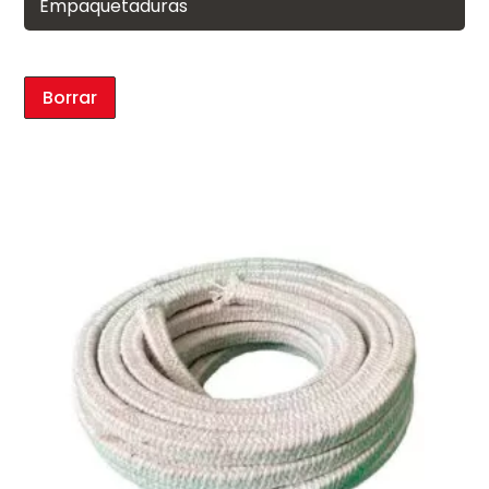
Empaquetaduras
Borrar
Inicio
Producto
Servicios
Nosotros
Contacto